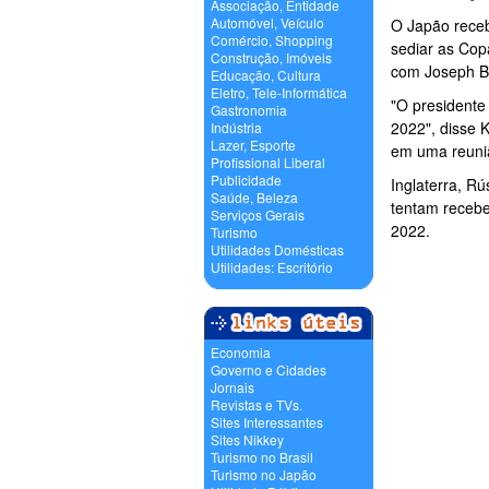
Associação, Entidade
Automóvel, Veículo
O Japão receb
Comércio, Shopping
sediar as Cop
Construção, Imóveis
com Joseph Bl
Educação, Cultura
Eletro, Tele-Informática
"O presidente
Gastronomia
2022", disse 
Indústria
Lazer, Esporte
em uma reuni
Profissional Liberal
Publicidade
Inglaterra, R
Saúde, Beleza
tentam recebe
Serviços Gerais
2022.
Turismo
Utilidades Domésticas
Utilidades: Escritório
Economia
Governo e Cidades
Jornais
Revistas e TVs.
Sites Interessantes
Sites Nikkey
Turismo no Brasil
Turismo no Japão