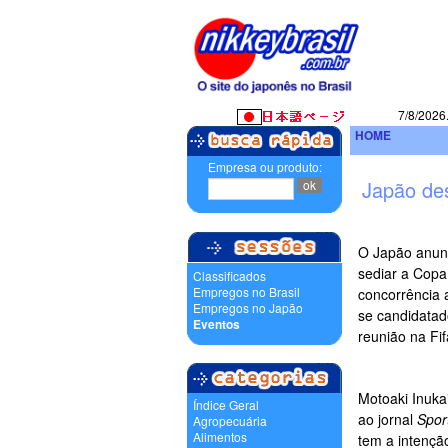
7/8/2026
HOME
Empresa ou produto:
Japão de
O Japão anunc
sediar a Cop
Classificados
Empregos no Brasil
concorrência a
Empregos no Japão
se candidatad
Eventos
reunião na Fif
Motoaki Inuka
Índice Geral
ao jornal
Spor
Agropecuária
Alimentos
tem a intençã