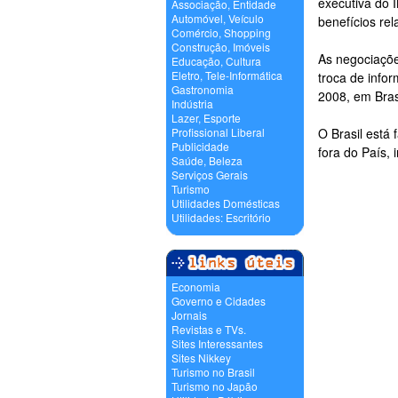
executiva do 
Associação, Entidade
Automóvel, Veículo
benefícios rel
Comércio, Shopping
Construção, Imóveis
As negociaçõe
Educação, Cultura
Eletro, Tele-Informática
troca de info
Gastronomia
2008, em Brasí
Indústria
Lazer, Esporte
Profissional Liberal
O Brasil está
Publicidade
fora do País, 
Saúde, Beleza
Serviços Gerais
Turismo
Utilidades Domésticas
Utilidades: Escritório
Economia
Governo e Cidades
Jornais
Revistas e TVs.
Sites Interessantes
Sites Nikkey
Turismo no Brasil
Turismo no Japão