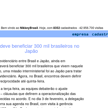
. Bem-vindo ao
NikkeyBrasil
. Hoje, com
8352
cadastrados - 42.956.700 visitas
deve beneficiar 300 mil brasileiros no
Japão
videnciário entre Brasil e Japão, ainda em
everá beneficiar 300 mil brasileiros que vivem naquele
, uma missão interministerial foi ao Japão para tratar
idenciário. Agora, no Brasil, encontros devem definir
eciprocidade até quinta-feira.
 a terça-feira, as equipes debaterão o ajuste
o – cláusulas que definem a operacionalização das
lecidas no acordo. E no dia 3 de fevereiro, a delegação
rra sua agenda no Brasil, com visita à gerência