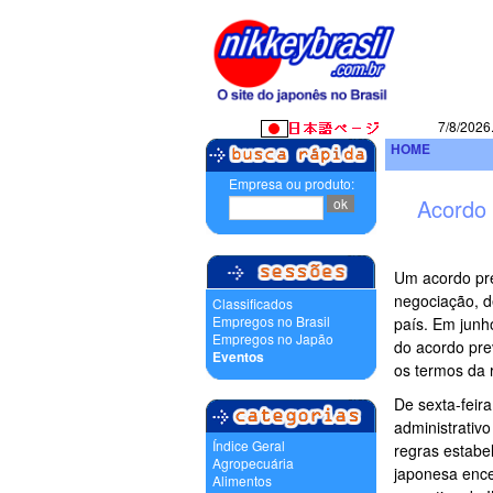
7/8/2026
HOME
Empresa ou produto:
Acordo 
Um acordo pre
negociação, d
Classificados
Empregos no Brasil
país. Em junho
Empregos no Japão
do acordo prev
Eventos
os termos da r
De sexta-feira
administrativ
Índice Geral
regras estabe
Agropecuária
japonesa ence
Alimentos