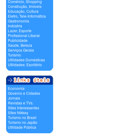
Comércio, Shopping
Construção, Imóveis
Educação, Cultura
Eletro, Tele-Informática
Gastronomia
Indústria
Lazer, Esporte
Profissional Liberal
Publicidade
Saúde, Beleza
Serviços Gerais
Turismo
Utilidades Domésticas
Utilidades: Escritório
Economia
Governo e Cidades
Jornais
Revistas e TVs.
Sites Interessantes
Sites Nikkey
Turismo no Brasil
Turismo no Japão
Utilidade Pública