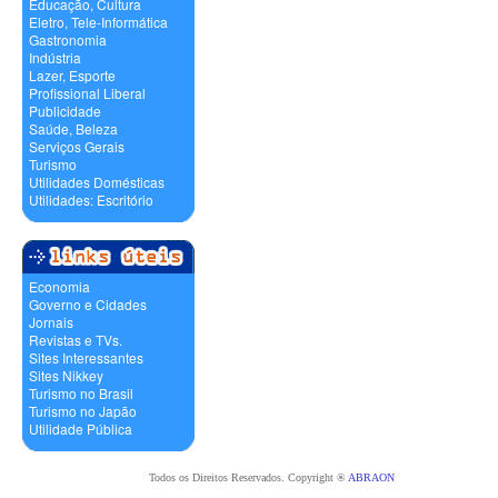
Educação, Cultura
Eletro, Tele-Informática
Gastronomia
Indústria
Lazer, Esporte
Profissional Liberal
Publicidade
Saúde, Beleza
Serviços Gerais
Turismo
Utilidades Domésticas
Utilidades: Escritório
Economia
Governo e Cidades
Jornais
Revistas e TVs.
Sites Interessantes
Sites Nikkey
Turismo no Brasil
Turismo no Japão
Utilidade Pública
Todos os Direitos Reservados. Copyright ®
ABRAON