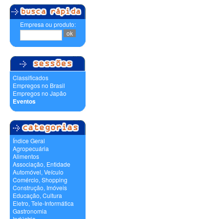
Empresa ou produto:
Classificados
Empregos no Brasil
Empregos no Japão
Eventos
Índice Geral
Agropecuária
Alimentos
Associação, Entidade
Automóvel, Veículo
Comércio, Shopping
Construção, Imóveis
Educação, Cultura
Eletro, Tele-Informática
Gastronomia
Indústria