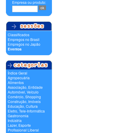
Empresa ou produto:
Classificados
Empregos no Brasil
Empregos no Japão
Eventos
Índice Geral
Agropecuária
Alimentos
Associação, Entidade
Automóvel, Veículo
Comércio, Shopping
Construção, Imóveis
Educação, Cultura
Eletro, Tele-Informática
Gastronomia
Indústria
Lazer, Esporte
Profissional Liberal