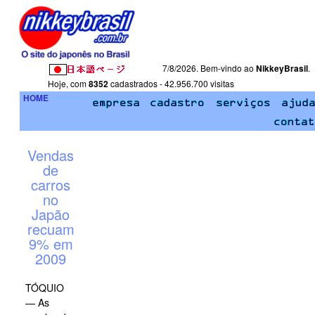
7/8/2026. Bem-vindo ao
NikkeyBrasil
.
Hoje, com
8352
cadastrados - 42.956.700 visitas
HOME
Vendas
de
carros
no
Japão
recuam
9% em
2009
TÓQUIO
— As