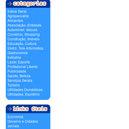
Índice Geral
Agropecuária
Alimentos
Associação, Entidade
Automóvel, Veículo
Comércio, Shopping
Construção, Imóveis
Educação, Cultura
Eletro, Tele-Informática
Gastronomia
Indústria
Lazer, Esporte
Profissional Liberal
Publicidade
Saúde, Beleza
Serviços Gerais
Turismo
Utilidades Domésticas
Utilidades: Escritório
Economia
Governo e Cidades
Jornais