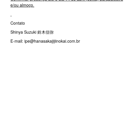
e/ou almoço.
Contato
Shinya Suzuki 鈴木信弥
E-mail: ipe@hanasakajijiinokai.com.br