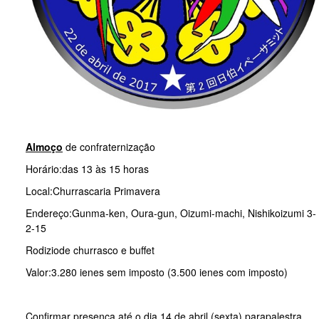
Almoço
de confraternização
Horário:das 13 às 15 horas
Local:Churrascaria Primavera
Endereço:Gunma-ken, Oura-gun, Oizumi-machi, Nishikoizumi 3-
2-15
Rodiziode churrasco e buffet
Valor:3.280 ienes sem imposto (3.500 ienes com imposto)
Confirmar presença até o dia 14 de abril (sexta) parapalestra