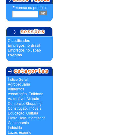
Empresa ou produto:
Classificados
Empregos no Brasil
Empregos no Japão
Eventos
Índice Geral
Agropecuária
Alimentos
Associação, Entidade
Automóvel, Veículo
Comércio, Shopping
Construção, Imóveis
Educação, Cultura
Eletro, Tele-Informática
Gastronomia
Indústria
Lazer, Esporte