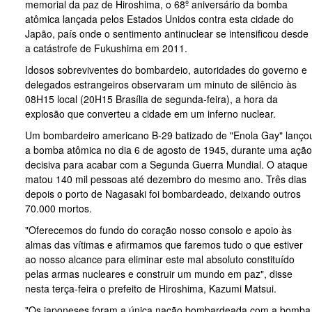
memorial da paz de Hiroshima, o 68º aniversário da bomba
atômica lançada pelos Estados Unidos contra esta cidade do
Japão, país onde o sentimento antinuclear se intensificou desde
a catástrofe de Fukushima em 2011.
Idosos sobreviventes do bombardeio, autoridades do governo e
delegados estrangeiros observaram um minuto de silêncio às
08H15 local (20H15 Brasília de segunda-feira), a hora da
explosão que converteu a cidade em um inferno nuclear.
Um bombardeiro americano B-29 batizado de "Enola Gay" lanço
a bomba atômica no dia 6 de agosto de 1945, durante uma ação
decisiva para acabar com a Segunda Guerra Mundial. O ataque
matou 140 mil pessoas até dezembro do mesmo ano. Três dias
depois o porto de Nagasaki foi bombardeado, deixando outros
70.000 mortos.
"Oferecemos do fundo do coração nosso consolo e apoio às
almas das vítimas e afirmamos que faremos tudo o que estiver
ao nosso alcance para eliminar este mal absoluto constituído
pelas armas nucleares e construir um mundo em paz", disse
nesta terça-feira o prefeito de Hiroshima, Kazumi Matsui.
"Os japoneses foram a única nação bombardeada com a bomba