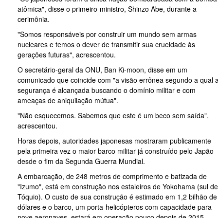
atômica", disse o primeiro-ministro, Shinzo Abe, durante a
cerimônia.
"Somos responsáveis por construir um mundo sem armas
nucleares e temos o dever de transmitir sua crueldade às
gerações futuras", acrescentou.
O secretário-geral da ONU, Ban Ki-moon, disse em um
comunicado que coincide com "a visão errônea segundo a qual 
segurança é alcançada buscando o domínio militar e com
ameaças de aniquilação mútua".
"Não esquecemos. Sabemos que este é um beco sem saída",
acrescentou.
Horas depois, autoridades japonesas mostraram publicamente
pela primeira vez o maior barco militar já construído pelo Japão
desde o fim da Segunda Guerra Mundial.
A embarcação, de 248 metros de comprimento e batizada de
"Izumo", está em construção nos estaleiros de Yokohama (sul de
Tóquio). O custo de sua construção é estimado em 1,2 bilhão de
dólares e o barco, um porta-helicópteros com capacidade para
nove aeronaves, estará em operação pouco depois de 2015.