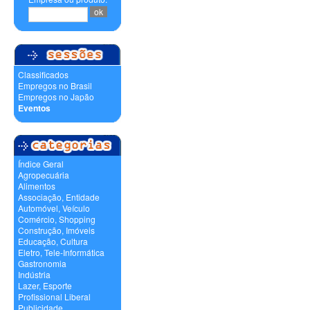
Classificados
Empregos no Brasil
Empregos no Japão
Eventos
Índice Geral
Agropecuária
Alimentos
Associação, Entidade
Automóvel, Veículo
Comércio, Shopping
Construção, Imóveis
Educação, Cultura
Eletro, Tele-Informática
Gastronomia
Indústria
Lazer, Esporte
Profissional Liberal
Publicidade