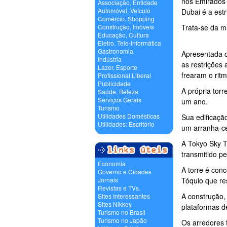
nos Emirados 
Associação, Entidade
Automóvel, Veículo
Dubai é a est
Comércio, Shopping
Construção, Imóveis
Trata-se da m
Educação, Cultura
Eletro, Tele-Informática
Gastronomia
Apresentada c
Indústria
as restrições
Lazer, Esporte
frearam o rit
Profissional Liberal
Publicidade
A própria tor
Saúde, Beleza
Serviços Gerais
um ano.
Turismo
Utilidades Domésticas
Sua edificaçã
Utilidades: Escritório
um arranha-cé
A Tokyo Sky T
transmitido pe
Economia
A torre é conc
Governo e Cidades
Jornais
Tóquio que re
Revistas e TVs.
A construção,
Sites Interessantes
Sites Nikkey
plataformas d
Turismo no Brasil
Turismo no Japão
Os arredores 