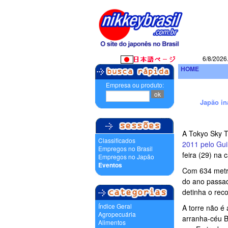
6/8/2026
HOME
Empresa ou produto:
Japão in
A Tokyo Sky 
Classificados
2011 pelo Gu
Empregos no Brasil
feira (29) na 
Empregos no Japão
Eventos
Com 634 metros
do ano passad
detinha o rec
Índice Geral
A torre não é
Agropecuária
arranha-céu B
Alimentos