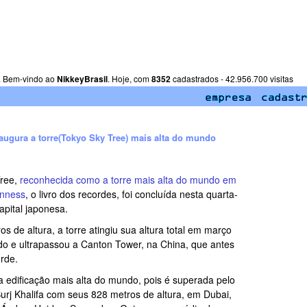
. Bem-vindo ao
NikkeyBrasil
. Hoje, com
8352
cadastrados - 42.956.700 visitas
augura a torre(Tokyo Sky Tree) mais alta do mundo
Tree,
reconhecida como a torre mais alta do mundo em
inness
, o livro dos recordes, foi concluída nesta quarta-
capital japonesa.
 de altura, a torre atingiu sua altura total em março
o e ultrapassou a Canton Tower, na China, que antes
orde.
 a edificação mais alta do mundo, pois é superada pelo
urj Khalifa com seus 828 metros de altura, em Dubai,