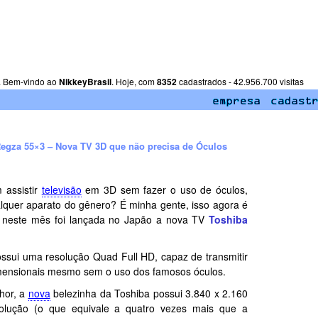
. Bem-vindo ao
NikkeyBrasil
. Hoje, com
8352
cadastrados - 42.956.700 visitas
egza 55×3 – Nova TV 3D que não precisa de Óculos
 assistir
televisão
em 3D sem fazer o uso de óculos,
alquer aparato do gênero? É minha gente, isso agora é
is neste mês foi lançada no Japão a nova TV
Toshiba
ssui uma resolução Quad Full HD, capaz de transmitir
mensionais mesmo sem o uso dos famosos óculos.
lhor, a
nova
belezinha da Toshiba possui 3.840 x 2.160
solução (o que equivale a quatro vezes mais que a