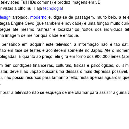
 televisões Full HDs comuns) e produz imagens em 3D
 vistas a olho nu. Haja
tecnologia
!
design
arrojado,
moderno
e, diga-se de passagem, muito belo, a tel
egza Engine Cevo (que também é novidade) e uma função muito curios
segue até mesmo rastrear e localizar os rostos dos indivíduos tel
ma imagem de melhor qualidade e enfoque.
 pensando em adquirir este televisor, a informação não é tão sati
stão em fase de testes e acontecem somente no Japão. Até o momen
olegadas. E quanto ao preço, ele gira em torno dos 900.000 ienes (a
m tem condições financeiras, culturais, físicas e psicológicas, ou s
tar, deve ir ao Japão buscar uma dessas o mais depressa possível, 
, não possui recursos para tamanho feito, resta apenas aguardar qu
.
omprar a televisão não se esqueça de me chamar para assistir alguma