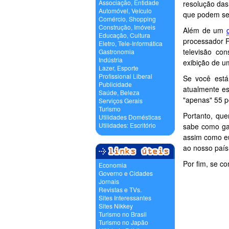
Associação, Entidade
resolução das
Automóvel, Veículo
que podem ser
Comércio, Shopping
Construção, Imóveis
Além de um
Educação, Cultura
processador R
Eletro, Tele-Informática
televisão con
Gastronomia
Indústria
exibição de u
Lazer, Esporte
Profissional Liberal
Se você está
Publicidade
atualmente e
Saúde, Beleza
"apenas" 55 p
Serviços Gerais
Turismo
Portanto, que
Utilidades Domésticas
Utilidades: Escritório
sabe como gas
assim como eu
ao nosso país
Por fim, se c
Economia
Governo e Cidades
Jornais
Revistas e TVs.
Sites Interessantes
Sites Nikkey
Turismo no Brasil
Turismo no Japão