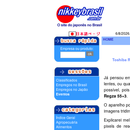
6/8/2026
HOME
Empresa ou produto:
Toshiba R
Já pensou em
Classificados
lentes, ou qu
Empregos no Brasil
Empregos no Japão
possível, po
Eventos
Regza 55×3
.
O aparelho po
imagens tridi
Índice Geral
Explicarei me
Agropecuária
pixels de re
Alimentos