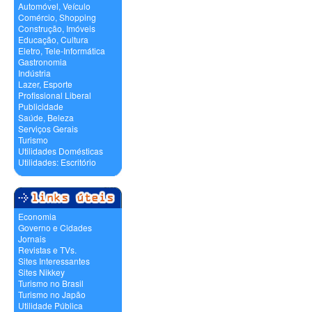
Automóvel, Veículo
Comércio, Shopping
Construção, Imóveis
Educação, Cultura
Eletro, Tele-Informática
Gastronomia
Indústria
Lazer, Esporte
Profissional Liberal
Publicidade
Saúde, Beleza
Serviços Gerais
Turismo
Utilidades Domésticas
Utilidades: Escritório
Economia
Governo e Cidades
Jornais
Revistas e TVs.
Sites Interessantes
Sites Nikkey
Turismo no Brasil
Turismo no Japão
Utilidade Pública