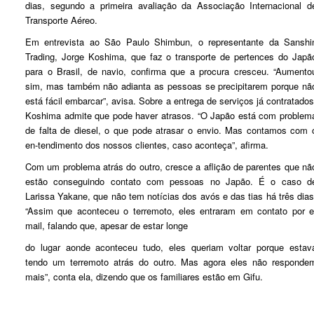
dias, segundo a primeira avaliação da Associação Internacional d
Transporte Aéreo.
Em entrevista ao São Paulo Shimbun, o representante da Sanshi
Trading, Jorge Koshima, que faz o transporte de pertences do Japã
para o Brasil, de navio, confirma que a procura cresceu. “Aumento
sim, mas também não adianta as pessoas se precipitarem porque nã
está fácil embarcar”, avisa. Sobre a entrega de serviços já contratados
Koshima admite que pode haver atrasos. “O Japão está com problem
de falta de diesel, o que pode atrasar o envio. Mas contamos com 
en-tendimento dos nossos clientes, caso aconteça”, afirma.
Com um problema atrás do outro, cresce a aflição de parentes que nã
estão conseguindo contato com pessoas no Japão. É o caso d
Larissa Yakane, que não tem notícias dos avós e das tias há três dias
“Assim que aconteceu o terremoto, eles entraram em contato por e
mail, falando que, apesar de estar longe
do lugar aonde aconteceu tudo, eles queriam voltar porque estav
tendo um terremoto atrás do outro. Mas agora eles não responde
mais”, conta ela, dizendo que os familiares estão em Gifu.