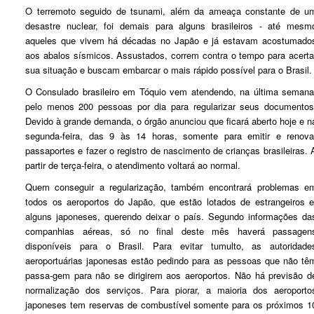
O terremoto seguido de tsunami, além da ameaça constante de u
desastre nuclear, foi demais para alguns brasileiros - até mesm
aqueles que vivem há décadas no Japão e já estavam acostumado
aos abalos sísmicos. Assustados, correm contra o tempo para acerta
sua situação e buscam embarcar o mais rápido possível para o Brasil.
O Consulado brasileiro em Tóquio vem atendendo, na última semana
pelo menos 200 pessoas por dia para regularizar seus documentos
Devido à grande demanda, o órgão anunciou que ficará aberto hoje e n
segunda-feira, das 9 às 14 horas, somente para emitir e renova
passaportes e fazer o registro de nascimento de crianças brasileiras. 
partir de terça-feira, o atendimento voltará ao normal.
Quem conseguir a regularização, também encontrará problemas e
todos os aeroportos do Japão, que estão lotados de estrangeiros e
alguns japoneses, querendo deixar o país. Segundo informações da
companhias aéreas, só no final deste mês haverá passagen
disponíveis para o Brasil. Para evitar tumulto, as autoridade
aeroportuárias japonesas estão pedindo para as pessoas que não tê
passa-gem para não se dirigirem aos aeroportos. Não há previsão d
normalização dos serviços. Para piorar, a maioria dos aeroporto
japoneses tem reservas de combustível somente para os próximos 1