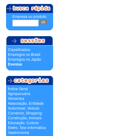
Empresa ou produto:
Classificados
Empregos no Brasil
Empregos no Japão
Eventos
Índice Geral
Agropecuária
Alimentos
Associação, Entidade
Automóvel, Veículo
Comércio, Shopping
Construção, Imóveis
Educação, Cultura
Eletro, Tele-Informática
Gastronomia