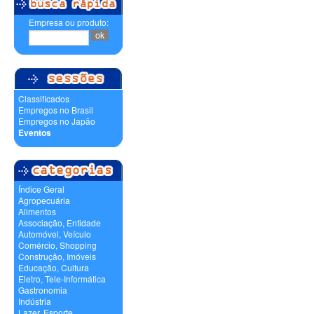
Empresa ou produto:
Classificados
Empregos no Brasil
Empregos no Japão
Eventos
Índice Geral
Agropecuária
Alimentos
Associação, Entidade
Automóvel, Veículo
Comércio, Shopping
Construção, Imóveis
Educação, Cultura
Eletro, Tele-Informática
Gastronomia
Indústria
Lazer, Esporte