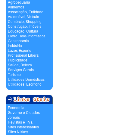
Agropecuária
Alimentos
Associação, Entidade
Automóvel, Veículo
Comércio, Shopping
Construção, Imóveis
Educação, Cultura
Eletro, Tele-Informática
Gastronomia
Indústria
Lazer, Esporte
Profissional Liberal
Publicidade
Saúde, Beleza
Serviços Gerais
Turismo
Utilidades Domésticas
Utilidades: Escritório
Economia
Governo e Cidades
Jornais
Revistas e TVs.
Sites Interessantes
Sites Nikkey