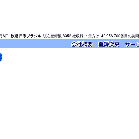
月6日.
歓迎 日系ブラジル
.現在登録数
8352
社収録 ：貴方は .42.956.700番目の訪