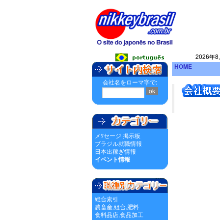
2026年8
HOME
会社名をローマ字で:
メﾂセージ 掲示板
ブラジル就職情報
日本出稼ぎ情報
イベント情報
総合索引
農畜産,組合,肥料
食料品店,食品加工