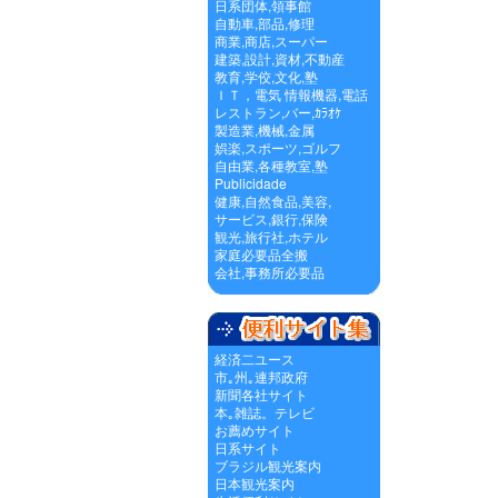
日系団体,領事館
自動車,部品,修理
商業,商店,スーパー
建築,設計,資材,不動産
教育,学佼,文化,塾
ＩＴ，電気 情報機器,電話
レストラン,バー,ｶﾗｵｹ
製造業,機械,金属
娯楽,スポーツ,ゴルフ
自由業,各種教室,塾
Publicidade
健康,自然食品,美容,
サービス,銀行,保険
観光,旅行社,ホテル
家庭必要品全搬
会社,事務所必要品
経済二ユース
市｡州｡連邦政府
新聞各社サイト
本｡雑誌。テレビ
お薦めサイト
日系サイト
ブラジル観光案内
日本観光案内